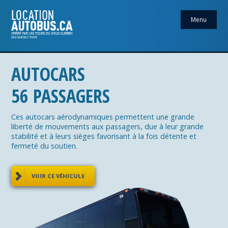
Menu
AUTOCARS
56 PASSAGERS
Ces autocars aérodynamiques permettent une grande
liberté de mouvements aux passagers, due à leur grande
stabilité et à leurs sièges favorisant à la fois détente et
fermeté du soutien.
VOIR CE VÉHICULE